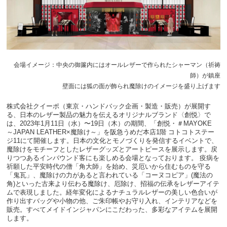
会場イメージ：中央の御簾内にはオールレザーで作られたシャーマン（祈祷
師）が鎮座
壁面には狐の面が飾られ魔除けのイメージを盛り上げます
株式会社クイーポ（東京・ハンドバック企画・製造・販売）が展開す
る、日本のレザー製品の魅力を伝えるオリジナルブランド〈創悦〉で
は、2023年1月11日（水）〜19日（木）の期間、「創悦・＃MAYOKE
～JAPAN LEATHER×魔除け～」を阪急うめだ本店1階 コトコトステー
ジ11にて開催します。日本の文化とモノづくりを発信するイベントで、
魔除けをモチーフとしたレザーグッズとアートピースを展示します。戻
りつつあるインバウンド客にも楽しめる会場となっております。 疫病を
祈願した平安時代の僧「角大師」を始め、災厄いから住むものを守る
「鬼瓦」、魔除けの力があると言われている「コーヌコピア」(魔法の
角)といった古来より伝わる魔除け、厄除け、招福の伝承をレザーアイテ
ムで表現しました。経年変化によるナチュラルレザーの美しい色合いが
作り出すバッグや小物の他、ご朱印帳やお守り入れ、インテリアなどを
販売。すべてメイドインジャパンにこだわった、多彩なアイテムを展開
します。