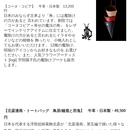
【コーヌ・コピア】 牛革・日本製 13,200
円
日本のみならず古来より「角」には魔除け
の力があると 言われています。創悦では
「コーヌコピア＝幸せの魔法の角」 をレザ
ーでインテリアアイテムに仕立てました。
魔除けの力があると言われるヒイラギやセ
イジなどの植物を 飾ったり、小物入れとし
てもお使いいただけます。 12種の魔除け、
招福のアイコンからお好きなものを お選び
ください。また、人気フラワーアーティス
ト [logi] 宇田陽子氏の魔除けブーケも販売
します。
【北斎漫画・トートバッグ 鳥居/鐘馗と邪鬼】 牛革・日本製・49,500
円
日本を代表する浮世絵師葛飾北斎が「北斎漫画」第五編で描いた様々な