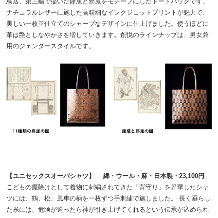
鳥居、第三編で描いた鐘馗と邪鬼をモチーフにしたトートバッグです。
ナチュラルレザーに施した高精細なインクジェットプリントが魅力で、
美しい一枚革仕立てのシャープなデザインに仕上げました。使うほどに
革は艶としなやかさを増していきます。創悦のラインナップは、男女兼
用のジェンダースタイルです。
【ユニセックスオーバシャツ】 綿・ウール・麻・日本製・23,100円
こどもの魔除けとして着物に刺繍されてきた「背守り」を昇華したシャ
ツには、鶴、松、風車の柄を一枚ずつ手刺繍で施しました。 長く垂らし
た糸には、危険が迫ったら神が引き上げてくれるという伝承が込められ