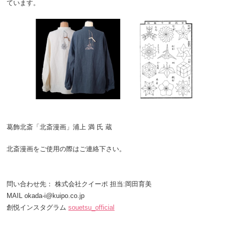
ています。
葛飾北斎「北斎漫画」浦上 満 氏 蔵
北斎漫画をご使用の際はご連絡下さい。
問い合わせ先： 株式会社クイーポ 担当:岡田育美
MAIL okada-i@kuipo.co.jp
創悦インスタグラム
souetsu_official