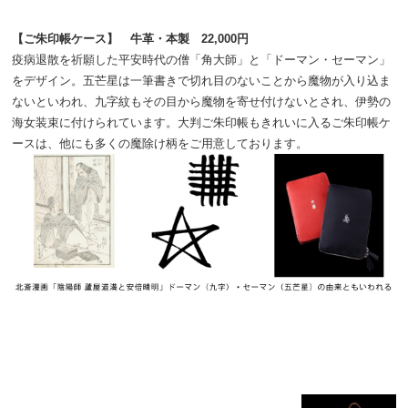
【ご朱印帳ケース】 牛革・本製 22,000円
疫病退散を祈願した平安時代の僧「角大師」と「ドーマン・セーマン」
をデザイン。五芒星は一筆書きで切れ目のないことから魔物が入り込ま
ないといわれ、九字紋もその目から魔物を寄せ付けないとされ、伊勢の
海女装束に付けられています。大判ご朱印帳もきれいに入るご朱印帳ケ
ースは、他にも多くの魔除け柄をご用意しております。