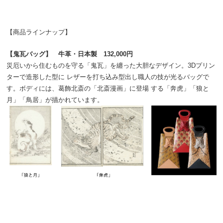
【商品ラインナップ】
【鬼瓦バッグ】 牛革・日本製 132,000円
災厄いから住むものを守る「鬼瓦」を纏った大胆なデザイン。3Dプリン
ターで造形した型に レザーを打ち込み型出し職人の技が光るバッグで
す。ボディには、葛飾北斎の「北斎漫画」に登場 する「奔虎」「狼と
月」「鳥居」が描かれています。