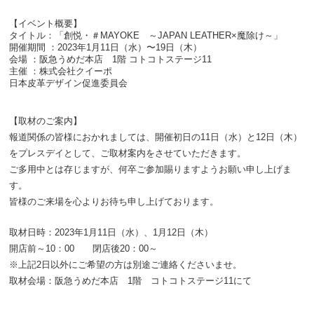
【イベント概要】
タイトル：「創悦・＃MAYOKE ～JAPAN LEATHER×魔除け～」
開催期間 ：2023年1月11日（水）〜19日（木）
会場 ：阪急うめだ本店 1階 コトコトステージ11
主催 ：株式会社クイーポ
日本皮革デザイン促進委員会
【取材のご案内】
報道関係の皆様におかれましては、開催初日の11日（水）と12日（木）
をプレスデイとして、ご取材案内をさせていただきます。
ご多用中とは存じますが、何卒ご参加賜りますようお願い申し上げま
す。
皆様のご来場を心よりお待ち申し上げております。
取材日時：2023年1月11日（水）、1月12日（木）
開店前～10：00 閉店後20：00～
※上記2日以外にご希望の方は別途ご連絡くださいませ。
取材会場：阪急うめだ本店 1階 コトコトステージ11にて