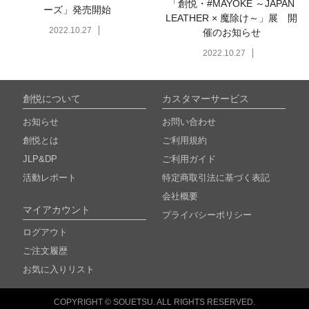
「創悦・#MAYOKE ～JAPAN
ーズ」発売開始
LEATHER × 魔除け～」展 開
2022.10.27
催のお知らせ
2022.10.27
創悦について
カスタマーサービス
お知らせ
お問い合わせ
創悦とは
ご利用規約
JLP&DP
ご利用ガイド
活動レポート
特定商取引法に基づく表記
会社概要
マイアカウント
プライバシーポリシー
ログアウト
ご注文履歴
お気に入りリスト
COPYRIGHT © SOUETSU. ALL RIGHTS RESERVED.