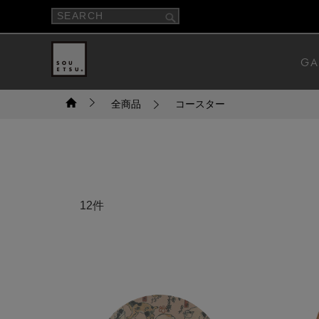
GA
全商品
コースター
12件