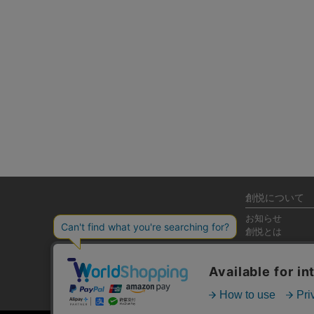
創悦について
お知らせ
創悦とは
JLP&DP
活動レポート