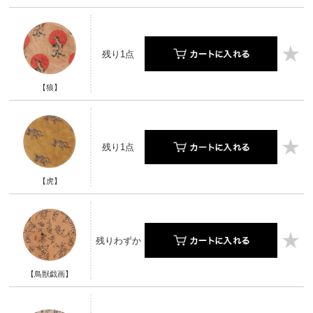
残り1点
【狼】
残り1点
【虎】
残りわずか
【鳥獣戯画】