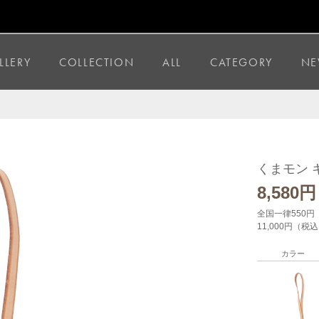
LLERY
COLLECTION
ALL
CATEGORY
NE
くまモン 
8,580
円
全国一律550円
11,000円（
カラー