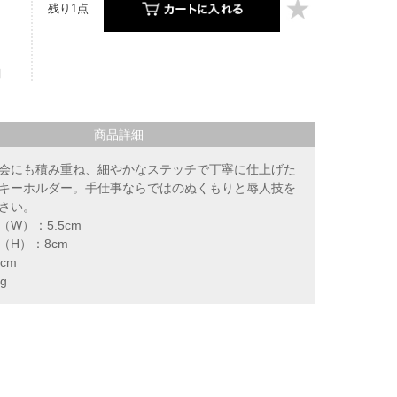
残り1点
】
商品詳細
会にも積み重ね、細やかなステッチで丁寧に仕上げた
キーホルダー。手仕事ならではのぬくもりと辱人技を
さい。
W）：5.5cm
（H）：8cm
cm
g